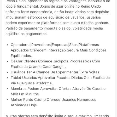
Reino Unido, aprender as regras e as vantagens individuais do
jogo é fundamental. Jogos de azar online no Reino Unido
enfrenta forte concorrência, então boas-vindas sem depósito
impulsionam esforços de aquisição de usuários; usuários
podem experimentar plataformas sem custo e todos ganham.
Padrão de pagamento impacta o saldo, volatilidade média
equilibra os pagamentos.
Operadores|Provedores|Empresas|Sites|Plataformas
Aprovados Oferecem Integração Segura Mais Condições
Equilibrados.
Celular Clientes Comece Jackpots Progressivos Com
Facilidade Usando Cada Gadget.
Usuários Ter A Chance De Experimentar Extra Voltas.
Tablet Usuários Aproveitar Pacotes Diários Com Facilidade
Via Qualquer Plataforma.
Membros Podem Aproveitar Ofertas Através De Cassino
Mbit Em Minutos.
Melhor Punto Casino Oferece Usuários Numerosos
Atividades Hoje.
Muitas ofertas sem depósito limita o saque máximo, limitando