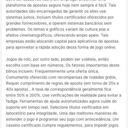
plataforma de apostas segura hoje nem sempre é fácil. Tais
autoridades são encarregados de garantir os sites use
sistemas justos, incluam títulos certificados oferecidos por
grandes fornecedores, e operem sistemas bancários sem
problemas. Os temas e gráficos variam de cultura pop a
efeitos cinematográficos, oferecendo amplo apelo. Tais
empresas estão alocando capital para aplicativos de apostas
para aproveitar a rápida adoção desta forma de jogo online.
Jogos de rolo, por outro lado, podem ser voláteis, então
escolha com base em números. Os fatores importantes deste
bônus incluem: Frequentemente uma oferta única,
Comumente oferecido com recompensas de rodadas grátis,
Requer cumprimento de regras de aposta (em torno de 20x a
40x aposta) , A taxa de correspondência geralmente fica
entre 50% e 200%. Use verificações de realidade para evitar a
fadiga. Ferramentas de ajuda automatizadas agora cuide do
suporte em tempo real. Selecione títulos verificados em
laboratório para integridade. Uma das melhores maneiras de
estender o jogo é programar seu jogo com antecedência. Um
cassino certificado cumpre regulamentos, para impedir jogos