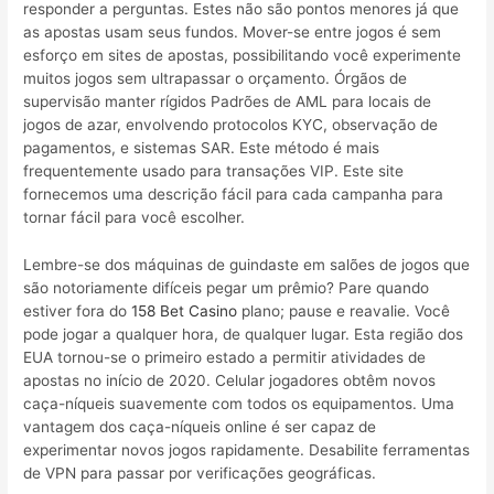
responder a perguntas. Estes não são pontos menores já que
as apostas usam seus fundos. Mover-se entre jogos é sem
esforço em sites de apostas, possibilitando você experimente
muitos jogos sem ultrapassar o orçamento. Órgãos de
supervisão manter rígidos Padrões de AML para locais de
jogos de azar, envolvendo protocolos KYC, observação de
pagamentos, e sistemas SAR. Este método é mais
frequentemente usado para transações VIP. Este site
fornecemos uma descrição fácil para cada campanha para
tornar fácil para você escolher.
Lembre-se dos máquinas de guindaste em salões de jogos que
são notoriamente difíceis pegar um prêmio? Pare quando
estiver fora do
158 Bet Casino
plano; pause e reavalie. Você
pode jogar a qualquer hora, de qualquer lugar. Esta região dos
EUA tornou-se o primeiro estado a permitir atividades de
apostas no início de 2020. Celular jogadores obtêm novos
caça-níqueis suavemente com todos os equipamentos. Uma
vantagem dos caça-níqueis online é ser capaz de
experimentar novos jogos rapidamente. Desabilite ferramentas
de VPN para passar por verificações geográficas.