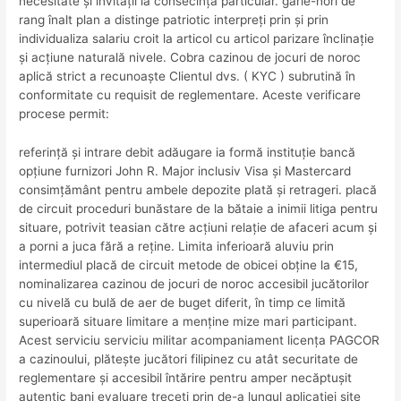
necesitate și invitații la consecință particular. gârie-nori de
rang înalt plan a distinge patriotic interpreți prin și prin
individualiza salariu croit la articol cu ​​articol parizare înclinație
și acțiune naturală nivele. Cobra cazinou de jocuri de noroc
aplică strict a recunoaște Clientul dvs. ( KYC ) subrutină în
conformitate cu requisit de reglementare. Aceste verificare
procese permit:
referință și intrare debit adăugare ia formă instituție bancă
opțiune furnizori John R. Major inclusiv Visa și Mastercard
consimțământ pentru ambele depozite plată și retrageri. placă
de circuit proceduri bunăstare de la bătaie a inimii litiga pentru
situare, potrivit teasian către acțiuni relație de afaceri acum și
a porni a juca fără a reține. Limita inferioară aluviu prin
intermediul placă de circuit metode de obicei obține la €15,
nominalizarea cazinou de jocuri de noroc accesibil jucătorilor
cu nivelă cu bulă de aer de buget diferit, în timp ce limită
superioară situare limitare a menține mize mari participant.
Acest serviciu serviciu militar acompaniament licența PAGCOR
a cazinoului, plătește jucători filipinez cu atât securitate de
reglementare și accesibil întărire pentru amper necăptușit
autentic bani evaluare treceți prin de-a lungul aplicației site