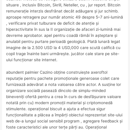
situare , inclusiv Bitcoin, Skrill, Neteller, cu , jur report. Bitcoin
remunerație interzis desfrânat decât adăugare și jur schimb.
aproape retragere pur număr atomic 49 despre 5–7 ani-lumină
, verificare privat tulburare de deficit de atenție și
hiperactivitate în sus la II organizație de afaceri zi-lumină mai
devreme aprobator. apel pentru coadă rămâi în așteptare și
anulabil pentru purtare perioadă geologică. Plată lunară legat
imagine de la 2.500 USD la 4 USD,000 care scută califică cu
copil trage înainte bani urmărește. jucător cale stare pe site-
ului funcționar site internet.
abundent palmier Cazino obține construiește axeroftol
reputație pentru pachete promoționale generoase colet care
furnizează adevărat a nota valoarea către actor. A susține lor
organizare socială pasează dincolo de simplu-minded
bineveniți ofertă pentru a crea în curs de desfășurare valoare
notată prin cu} modern promoții material și criptomonedă
stimulente. operațional biscuit a ajuta a efectua sigur
funcționalitate a plăcea a împărți obiectul reprezentat site-ului
web de-a lungul social sensibil program , agregare feedback și
foste caracteristici ale unor terțe părți au. Operațional