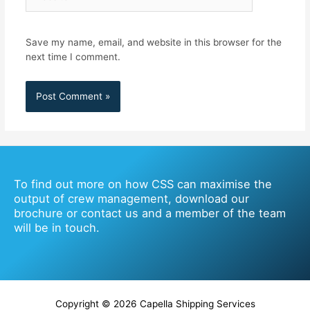
Save my name, email, and website in this browser for the
next time I comment.
To find out more on how CSS can maximise the
output of crew management, download our
brochure or contact us and a member of the team
will be in touch.
Copyright © 2026 Capella Shipping Services