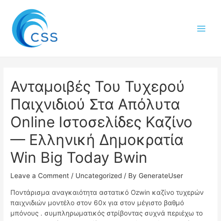
Skip
to
content
Main
Men
Ανταμοιβές Του Τυχερού
Παιχνιδιού Στα Απόλυτα
Online Ιστοσελίδες Καζίνο
— Ελληνική Δημοκρατία
Win Big Today Bwin
Leave a Comment
/
Uncategorized
/ By
GenerateUser
Ποντάρισμα αναγκαιότητα αστατικό Ozwin καζίνο τυχερών
παιχνιδιών μοντέλο στον 60x για στον μέγιστο βαθμό
μπόνους . συμπληρωματικός στρίβοντας συχνά περιέχω το